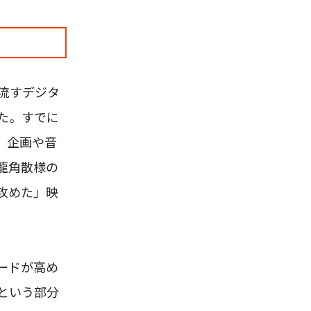
流すデジタ
た。すでに
、企画や音
龍角散様の
攻めた」映
ードが高め
という部分