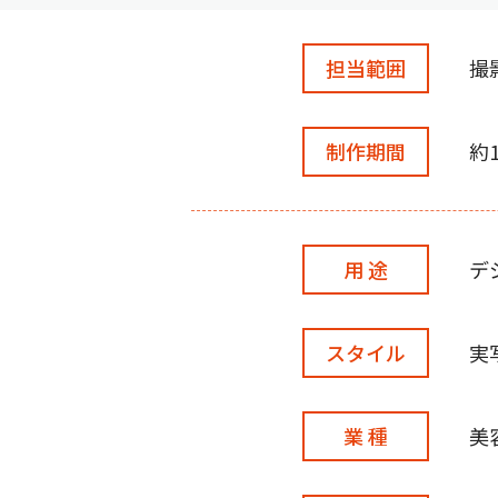
担当範囲
撮
制作期間
約
用 途
デ
スタイル
実
業 種
美