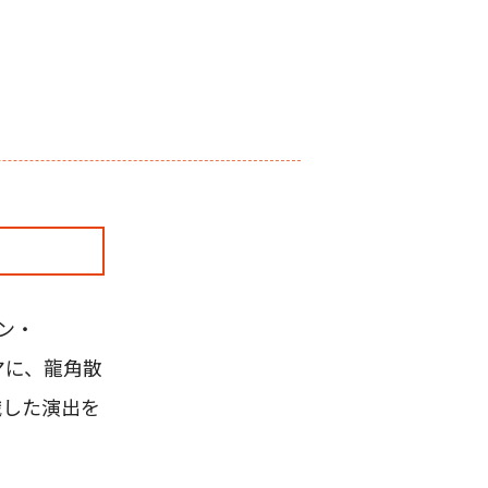
ン・
マに、龍角散
識した演出を