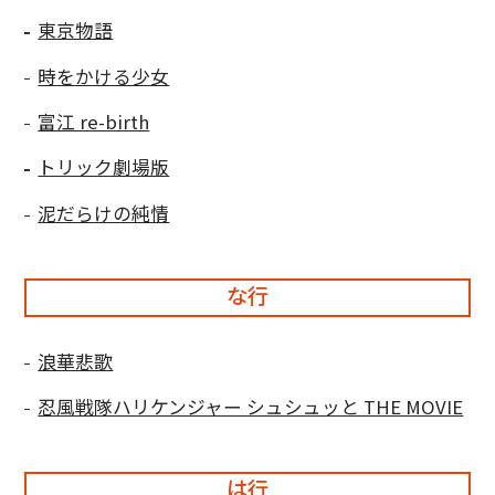
東京物語
時をかける少女
富江 re-birth
トリック劇場版
泥だらけの純情
な行
浪華悲歌
忍風戦隊ハリケンジャー シュシュッと THE MOVIE
は行