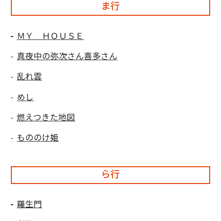
ま行
ＭＹ ＨＯＵＳＥ
真夜中の弥次さん喜多さん
乱れ雲
めし
燃えつきた地図
もののけ姫
ら行
羅生門