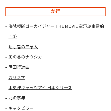
か行
海賊戦隊ゴーカイジャー THE MOVIE 空飛ぶ幽霊船
回路
隠し砦の三悪人
風の谷のナウシカ
蒲田行進曲
カリスマ
木更津キャッツアイ 日本シリーズ
北の零年
キャタピラー