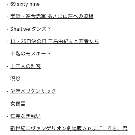
69 sixty nine
実録・連合赤軍 あさま山荘への道程
Shall we ダンス？
11・25自決の日 三島由紀夫と若者たち
十階のモスキート
十三人の刺客
呪怨
少年メリケンサック
女優霊
仁義なき戦い
新世紀エヴァンゲリオン劇場版 Air/まごころを、君