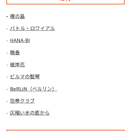
裸の島
バトル・ロワイアル
HANA-BI
晩春
彼岸花
ビルマの竪琴
BeRLiN（ベルリン）
包帯クラブ
仄暗い水の底から