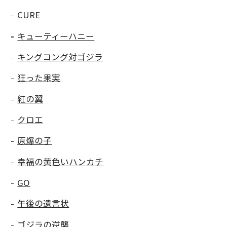
CURE
キューティーハニー
キングコング対ゴジラ
狂った果実
紅の翼
クロエ
原爆の子
幸福の黄色いハンカチ
GO
午後の遺言状
ゴジラの逆襲