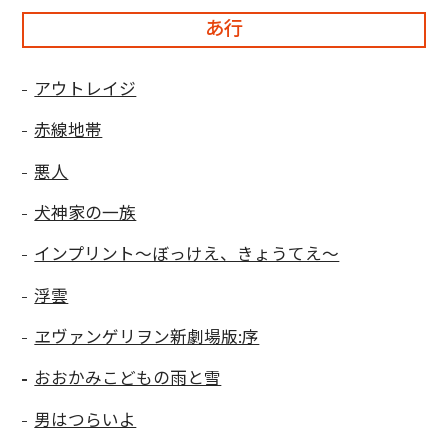
あ行
アウトレイジ
赤線地帯
悪人
犬神家の一族
インプリント〜ぼっけえ、きょうてえ〜
浮雲
ヱヴァンゲリヲン新劇場版:序
おおかみこどもの雨と雪
男はつらいよ