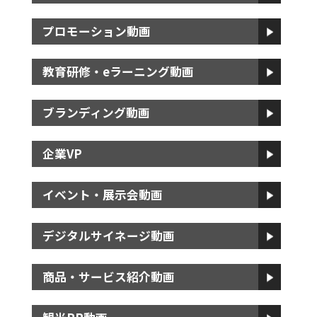
プロモーション動画
教育研修・eラーニング動画
ブランディング動画
企業VP
イベント・展⽰会動画
デジタルサイネージ動画
商品・サービス紹介動画