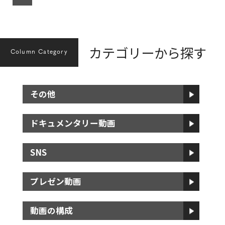
カテゴリーから探す
Column Category
その他
ドキュメンタリー動画
SNS
プレゼン動画
動画の構成