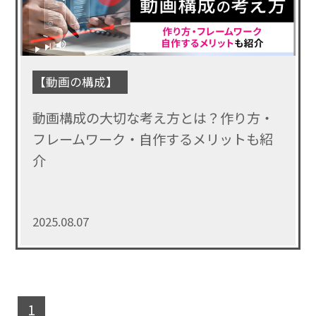
【動画の構成】
動画構成の大切な考え方とは？作り方・
フレームワーク・自作するメリットも紹
介
2025.08.07
1