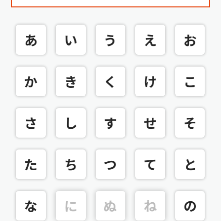
あ
い
う
え
お
か
き
く
け
こ
さ
し
す
せ
そ
た
ち
つ
て
と
な
に
ぬ
ね
の