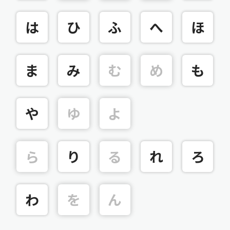
は
ひ
ふ
へ
ほ
ま
み
む
め
も
や
ゆ
よ
ら
り
る
れ
ろ
わ
を
ん