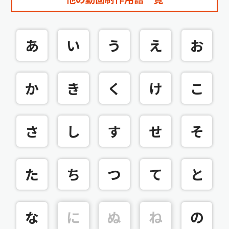
あ
い
う
え
お
か
き
く
け
こ
さ
し
す
せ
そ
た
ち
つ
て
と
な
に
ぬ
ね
の