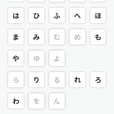
は
ひ
ふ
へ
ほ
ま
み
む
め
も
や
ゆ
よ
ら
り
る
れ
ろ
わ
を
ん