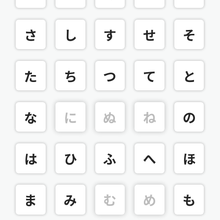
さ
し
す
せ
そ
た
ち
つ
て
と
な
に
ぬ
ね
の
は
ひ
ふ
へ
ほ
ま
み
む
め
も