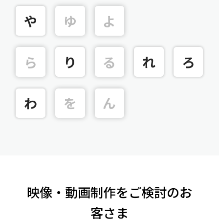
や
ゆ
よ
ら
り
る
れ
ろ
わ
を
ん
映像・動画制作をご検討のお
客さま