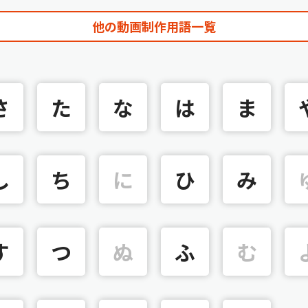
他の動画制作用語一覧
さ
た
な
は
ま
し
ち
に
ひ
み
す
つ
ぬ
ふ
む