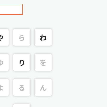
や
ら
わ
ゆ
り
を
よ
る
ん