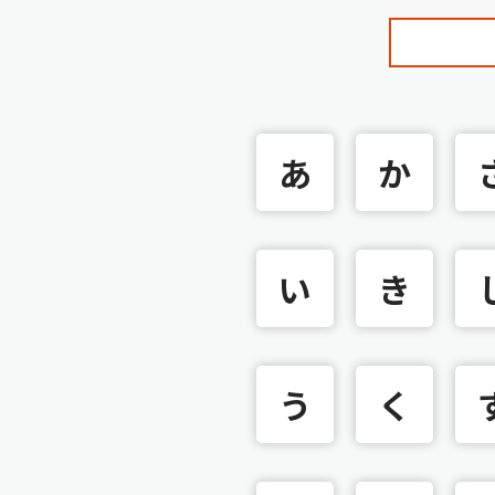
あ
か
い
き
う
く