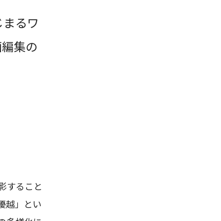
じまるワ
画編集の
影すること
優越」とい