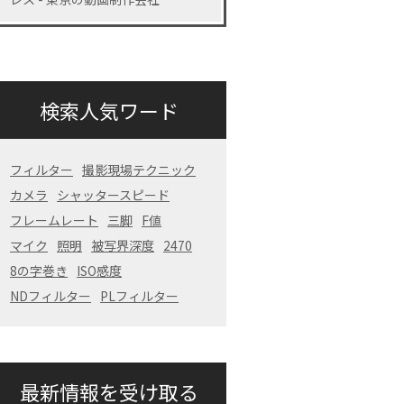
検索人気ワード
フィルター
撮影現場テクニック
カメラ
シャッタースピード
フレームレート
三脚
F値
マイク
照明
被写界深度
2470
8の字巻き
ISO感度
NDフィルター
PLフィルター
最新情報を受け取る