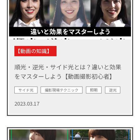
【動画の知識】
順光・逆光・サイド光とは？違いと効果
をマスターしよう【動画撮影初心者】
サイド光
撮影現場テクニック
照明
逆光
順光
2023.03.17